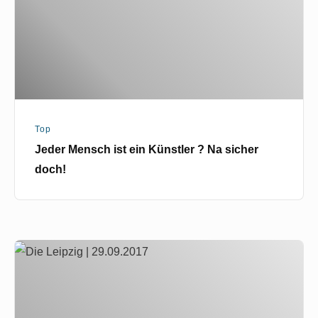
?
Na
sicher
doch!
Top
Jeder Mensch ist ein Künstler ? Na sicher
doch!
Elbeschiffe
der
Sächsischen
Dampfschifffahrt