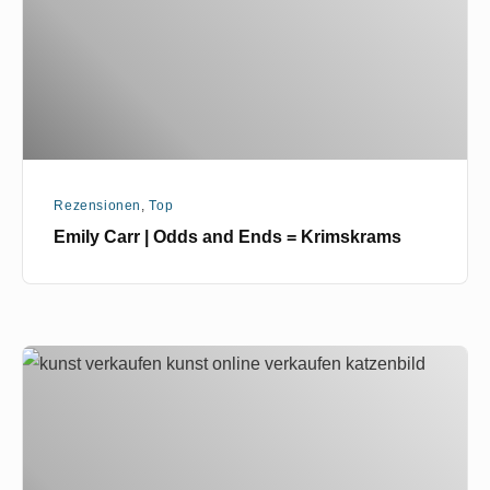
Ends
=
Krimskrams
Rezensionen
,
Top
Emily Carr | Odds and Ends = Krimskrams
Jeder
Mensch
ist
ein
Künstler