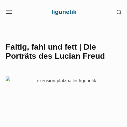
Skip
figunetik
SH
to
SITE
SE
NAVIGATION
content
SI
Site Navigation
Faltig, fahl und fett | Die
Porträts des Lucian Freud