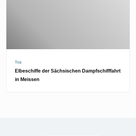
in
Meissen
Top
Elbeschiffe der Sächsischen Dampfschifffahrt
in Meissen