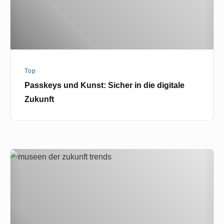
digitale
Zukunft
Top
Passkeys und Kunst: Sicher in die digitale
Zukunft
Museen
der
Zukunft:
Wie
KI