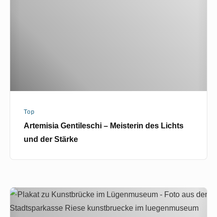
Meisterin
des
Lichts
und
der
Stärke
Top
Artemisia Gentileschi – Meisterin des Lichts
und der Stärke
Kunstbrücke
im