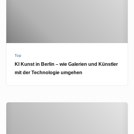
wie
Galerien
und
Künstler
mit
der
Top
Technologie
KI Kunst in Berlin – wie Galerien und Künstler
umgehen
mit der Technologie umgehen
KI-
Revolution
für
Kreative: