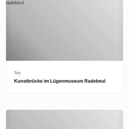
Lügenmuseum
Radebeul
Top
Kunstbrücke im Lügenmuseum Radebeul
Autodidakten
im