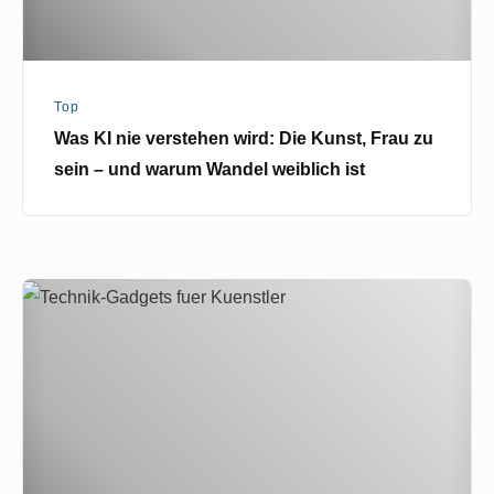
zu
sein
–
Top
und
Was KI nie verstehen wird: Die Kunst, Frau zu
warum
sein – und warum Wandel weiblich ist
Wandel
weiblich
ist
Top
5
Technik-
Gadgets
für
Künstler:innen
und