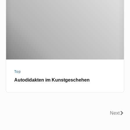
Kunstgeschehen
Top
Autodidakten im Kunstgeschehen
Seitennummerierung
Next
Next
der