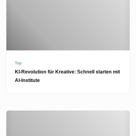
Schnell
starten
mit
AI-
Institute
Top
KI-Revolution für Kreative: Schnell starten mit
AI-Institute
Artemisia
Gentileschi
–