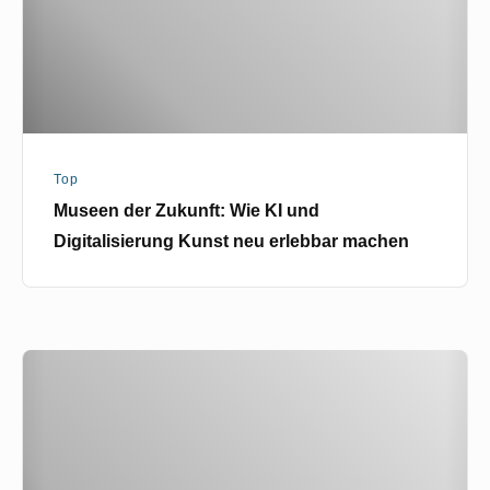
und
Digitalisierung
Kunst
neu
erlebbar
machen
Top
Museen der Zukunft: Wie KI und
Digitalisierung Kunst neu erlebbar machen
KI
Kunst
in
Berlin
–