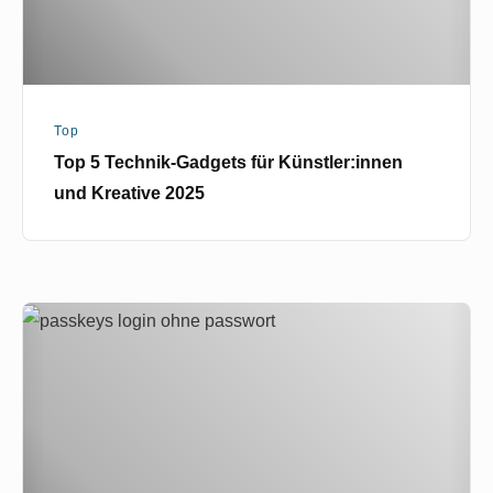
Kreative
2025
Top
Top 5 Technik-Gadgets für Künstler:innen
und Kreative 2025
Passkeys
und
Kunst:
Sicher
in
die