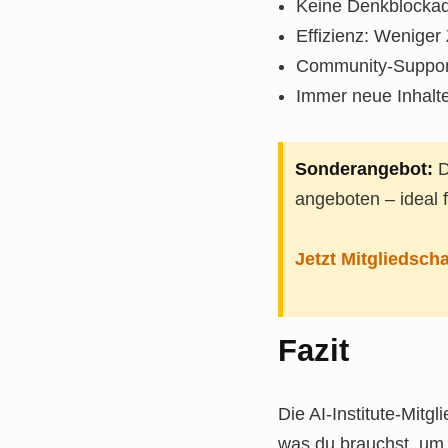
Keine Denkblockade
Effizienz: Weniger
Community-Support
Immer neue Inhalte 
Sonderangebot:
D
angeboten – ideal f
Jetzt Mitgliedscha
Fazit
Die AI-Institute-Mitg
was du brauchst, um a