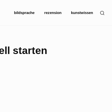
Site
SHO
bildsprache
rezension
kunstwissen
Navigation
SEC
SID
ll starten