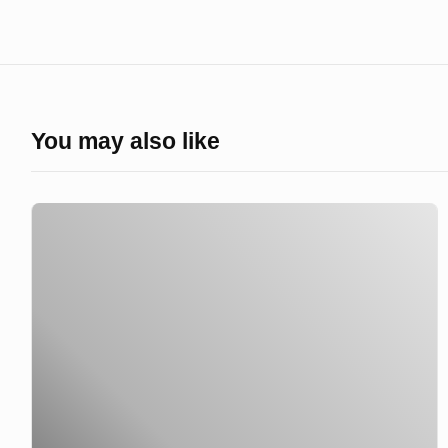
You may also like
Ich
sah
dies
|
Goya
und
Helnwein