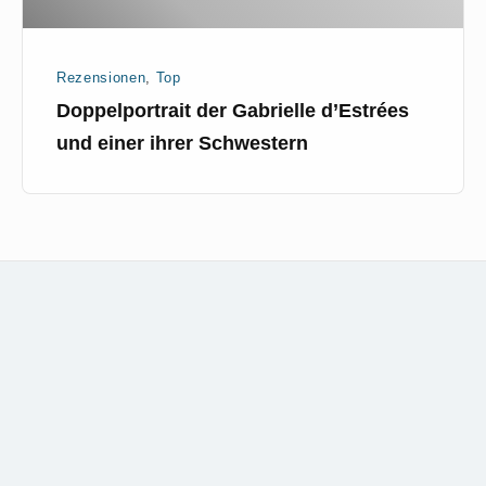
Rezensionen
,
Top
Doppelportrait der Gabrielle d’Estrées
und einer ihrer Schwestern
Footer
kontakt
Widget
Area
disclai
impres