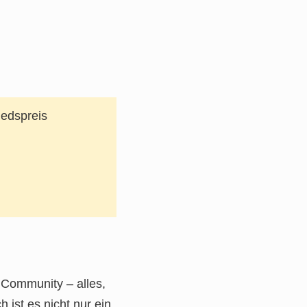
iedspreis
e Community – alles,
 ist es nicht nur ein