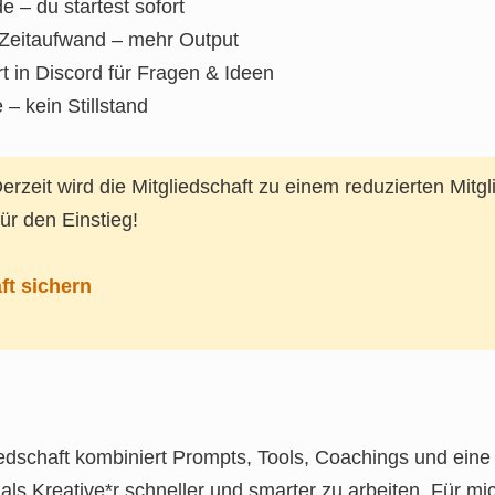
 – du startest sofort
 Zeitaufwand – mehr Output
 in Discord für Fragen & Ideen
– kein Stillstand
erzeit wird die Mitgliedschaft zu einem reduzierten Mitgl
ür den Einstieg!
ft sichern
liedschaft kombiniert Prompts, Tools, Coachings und ein
ls Kreative*r schneller und smarter zu arbeiten. Für mich