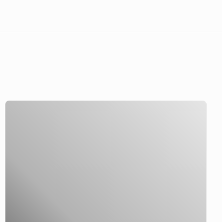
Jan
Vermeer
van
Delft
|
Ansicht
von
Delft