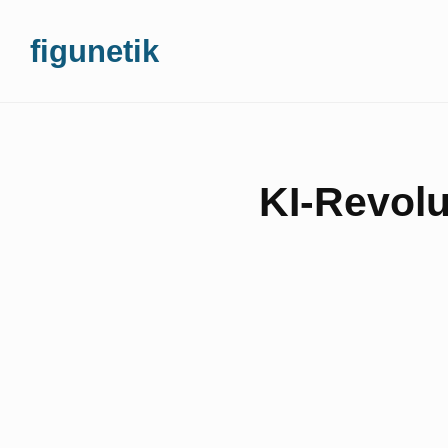
Skip
figunetik
to
content
KI-Revolu