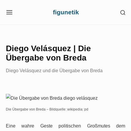
Skip
figunetik
SH
to
SITE
SE
NAVIGATION
content
SI
Site Navigation
Diego Velásquez | Die
Übergabe von Breda
Diego Velásquez und die Übergabe von Breda
Die Übergabe von Breda – Bildquelle: wikipedia: pd
Eine wahre Geste politischen Großmutes dem