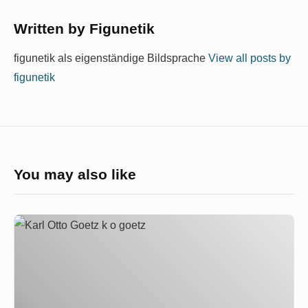
Written by
Figunetik
figunetik als eigenständige Bildsprache
View all posts by
figunetik
You may also like
Der
Maler
K.O.
Götz
und