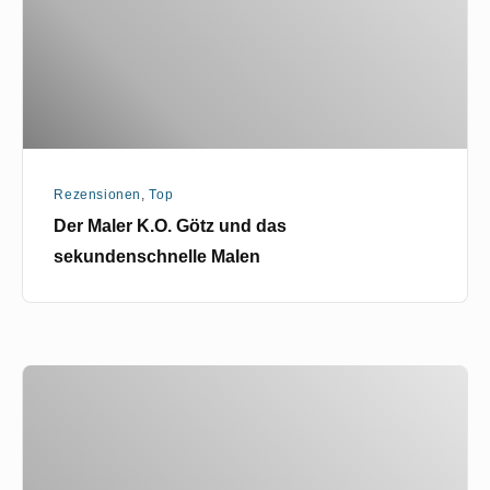
das
sekundenschnelle
Malen
Rezensionen
,
Top
Der Maler K.O. Götz und das
sekundenschnelle Malen
Diese
nichtsnutzigen
Künstler!