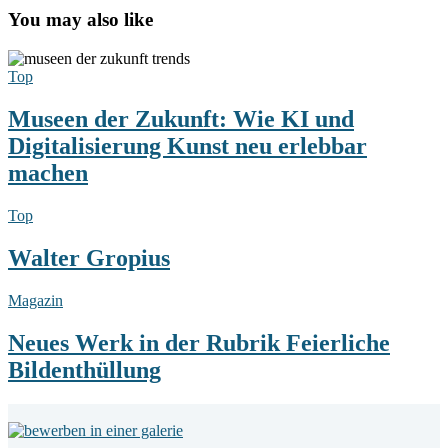
You may also like
Museen
der
Top
Zukunft:
Wie
Museen der Zukunft: Wie KI und
KI
Digitalisierung Kunst neu erlebbar
und
Digitalisierung
machen
Kunst
neu
Walter
Top
erlebbar
Gropius
machen
Walter Gropius
Neues
Magazin
Werk
in
Neues Werk in der Rubrik Feierliche
der
Bildenthüllung
Rubrik
Feierliche
Bildenthüllung
Footer
Widget