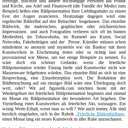
Herzöge, Bischöfe und andere hochrangige Personen aus Politik
und Kirche, aus Adel und Finanzwelt (die Familie der Medici zum
Beispiel) ließen eine Bildpräsentation ihrer Lieblingsmaler zu einem
Fest der Augen avancieren. Heutzutage dagegen wird eine
regelrechte Bilderflut auf den Betrachter losgelassen. Das einzelne
Bildwerk, die malerischen, graphischen oder zeichnerischen
Impressionen und auch Fotografien verlieren sich oft im bunten
Medienbrei, im Tohuwabohu, im Rummel aus Kunst, Social
Networks, Fakebeiträgen und der Presse. Künstler müssen schon
mindestens so anonym und mysteriös wie ein Banksy mit ihren
Kunstwerken in Erscheinung treten oder so richtig laut und
provozierend wie Meese, um nur einige Beispiele zu nennen. Es
wäre doch ein schöner Gedanke, wenn die feierliche
Bildpräsentation wieder Einzug hielte und Kunstwerke nicht wie
Massenware feilgeboten würden. Das einzelne Bild an sich ist eine
Besprechung, eine Einzelrezeption wert. Die Reduktion der
Bildbetrachtung auf ein einziges Bild wäre eine Überlegung doch
wert, oder? Wir auf figunetik.com möchten heute mit der
Wiedergeburt der feierlichen Bildpräsentation beginnen und einmal
im Monat ein Bildpräsentation der besonderen Art begehen. Die
Vorstellung eines Kunstwerkes als feierlicher Akt, sozusagen. Ein
wenig Werte-Erhalt, wenn man so will ? Wie auch immer. Alle sind
herzlich eingeladen, sich in der Rubrik
„
Feierliche Bildenthüllung
„
einen Monat lang ein neues Kunstwerk in aller Ruhe anzuschauen.