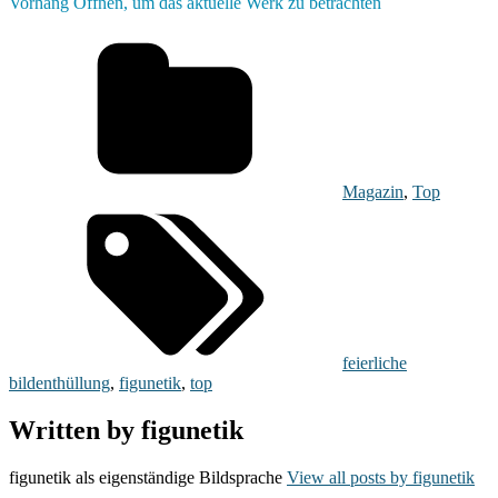
Vorhang Öffnen, um das aktuelle Werk zu betrachten
Magazin
,
Top
feierliche
bildenthüllung
,
figunetik
,
top
Written by
figunetik
figunetik als eigenständige Bildsprache
View all posts by figunetik