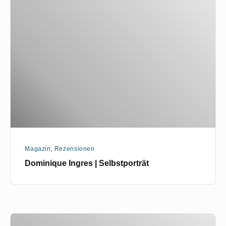
Ingres
|
Selbstporträt
Magazin
,
Rezensionen
Dominique Ingres | Selbstporträt
Graphische