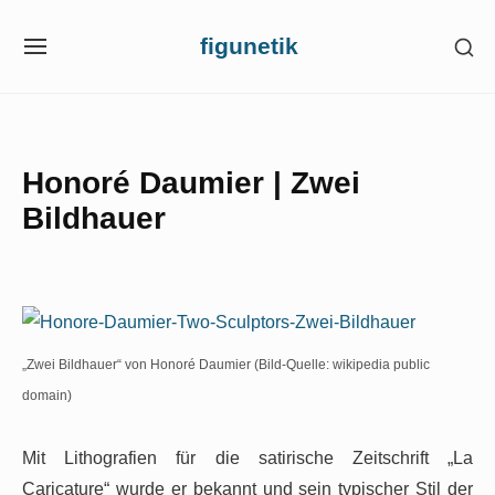
Skip
figunetik
SH
to
SITE
SE
NAVIGATION
content
SI
Site Navigation
Honoré Daumier | Zwei
Bildhauer
„Zwei Bildhauer“ von Honoré Daumier (Bild-Quelle: wikipedia public
domain)
Mit Lithografien für die satirische Zeitschrift „La
Caricature“ wurde er bekannt und sein typischer Stil der