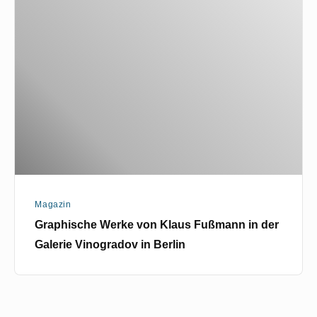
Werke
von
Klaus
Fußmann
in
der
Galerie
Vinogradov
in
Berlin
Magazin
Graphische Werke von Klaus Fußmann in der
Galerie Vinogradov in Berlin