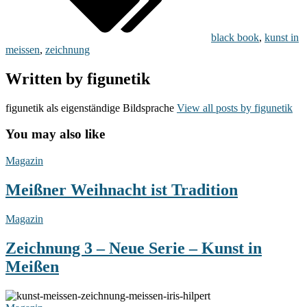
black book
,
kunst in
meissen
,
zeichnung
Written by
figunetik
figunetik als eigenständige Bildsprache
View all posts by figunetik
You may also like
Meißner
Magazin
Weihnacht
ist
Meißner Weihnacht ist Tradition
Tradition
Zeichnung
Magazin
3
–
Zeichnung 3 – Neue Serie – Kunst in
Neue
Meißen
Serie
–
Kunst
Gesicht
in