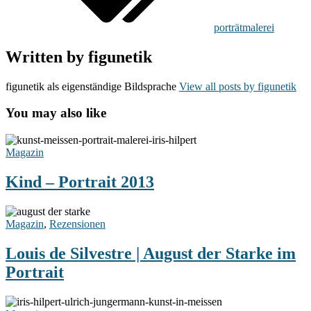
porträtmalerei
Written by
figunetik
figunetik als eigenständige Bildsprache
View all posts by figunetik
You may also like
Kind
–
Magazin
Portrait
2013
Kind – Portrait 2013
Louis
de
Magazin
,
Rezensionen
Silvestre
|
Louis de Silvestre | August der Starke im
August
Portrait
der
Starke
im
Zwei
Portrait