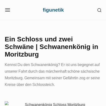
Skip
figunetik
SH
to
SITE
SE
NAVIGATION
content
SI
Site Navigation
Ein Schloss und zwei
Schwäne | Schwanenkönig in
Moritzburg
Kennst Du den Schwanenkönig? Er ist uns begegnet auf
unserer Fahrt durch das märchenhaft schöne sächsische
Moritzburg. Gemeinsam mit seiner Gefährtin zog er seine
Kreise über den Schlossteich.