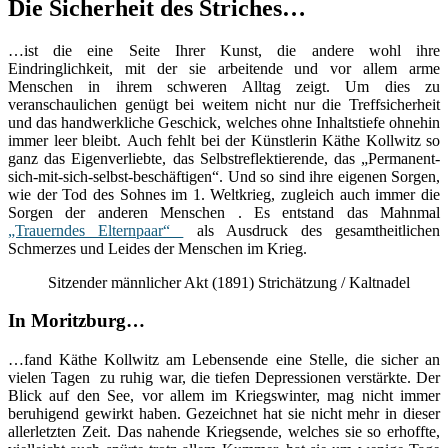
Die Sicherheit des Striches…
…ist die eine Seite Ihrer Kunst, die andere wohl ihre
Eindringlichkeit, mit der sie arbeitende und vor allem arme
Menschen in ihrem schweren Alltag zeigt. Um dies zu
veranschaulichen genügt bei weitem nicht nur die Treffsicherheit
und das handwerkliche Geschick, welches ohne Inhaltstiefe ohnehin
immer leer bleibt. Auch fehlt bei der Künstlerin Käthe Kollwitz so
ganz das Eigenverliebte, das Selbstreflektierende, das „Permanent-
sich-mit-sich-selbst-beschäftigen“. Und so sind ihre eigenen Sorgen,
wie der Tod des Sohnes im 1. Weltkrieg, zugleich auch immer die
Sorgen der anderen Menschen . Es entstand das Mahnmal
„Trauerndes Elternpaar“
als Ausdruck des gesamtheitlichen
Schmerzes und Leides der Menschen im Krieg.
Sitzender männlicher Akt (1891) Strichätzung / Kaltnadel
In Moritzburg…
…fand Käthe Kollwitz am Lebensende eine Stelle, die sicher an
vielen Tagen zu ruhig war, die tiefen Depressionen verstärkte. Der
Blick auf den See, vor allem im Kriegswinter, mag nicht immer
beruhigend gewirkt haben. Gezeichnet hat sie nicht mehr in dieser
allerletzten Zeit. Das nahende Kriegsende, welches sie so erhoffte,