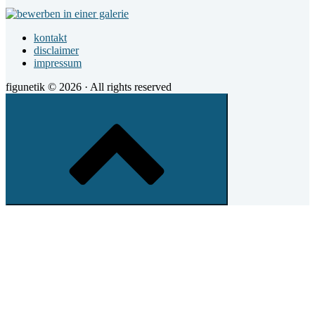
Footer
Antonius
Widget
kontakt
Area
disclaimer
impressum
figunetik © 2026 · All rights reserved
Scroll
to
top
of
the
page