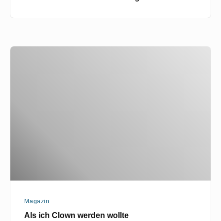
Als
ich
Clown
werden
wollte
Magazin
Als ich Clown werden wollte