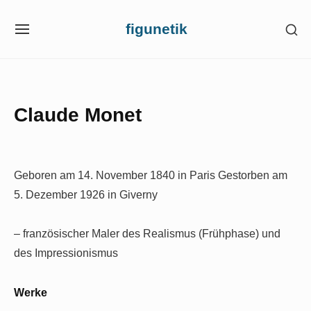
Skip
figunetik
SH
to
SITE
SE
NAVIGATION
content
SI
Site Navigation
Claude Monet
Geboren am 14. November 1840 in Paris
Gestorben am
5. Dezember 1926 in Giverny
– französischer Maler des Realismus (Frühphase) und
des Impressionismus
Werke