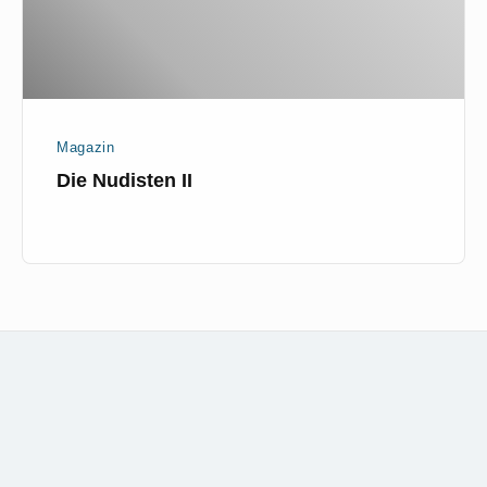
Magazin
Die Nudisten II
Footer
kontakt
Widget
Area
disclai