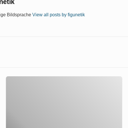
netik
dige Bildsprache
View all posts by figunetik
Die
Nudisten
II