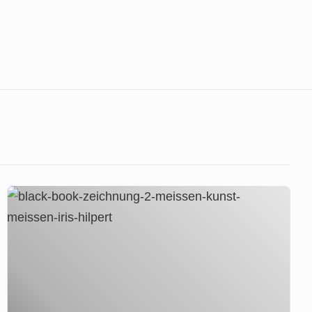
Zeichnung
2
–
Neue
Serie
–