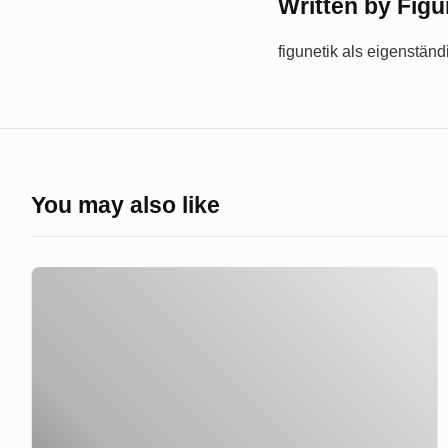
Written by
Figu
figunetik als eigenstän
You may also like
Peggy
Guggenheim