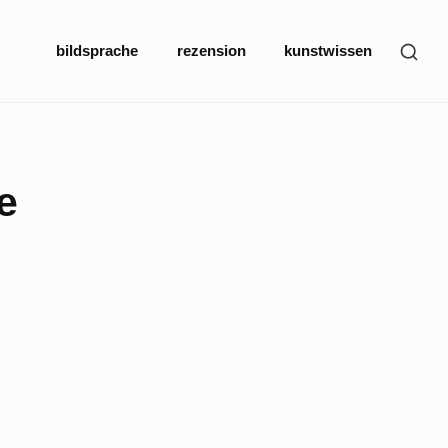
Site
SHO
bildsprache
rezension
kunstwissen
Navigation
SEC
SID
e