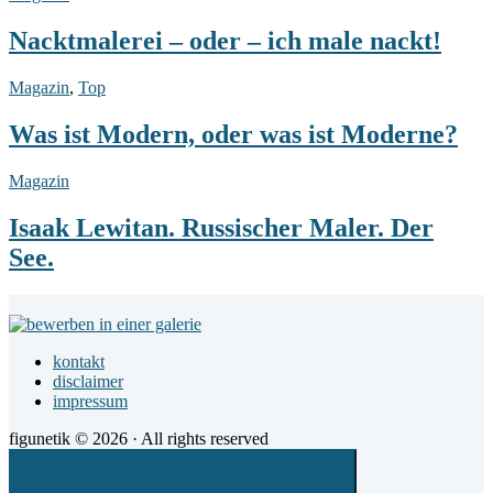
–
oder
Nacktmalerei – oder – ich male nackt!
–
ich
Was
Magazin
,
Top
male
ist
nackt!
Modern,
Was ist Modern, oder was ist Moderne?
oder
was
Isaak
Magazin
ist
Lewitan.
Moderne?
Russischer
Isaak Lewitan. Russischer Maler. Der
Maler.
See.
Der
See.
Footer
Widget
kontakt
Area
disclaimer
impressum
figunetik © 2026 · All rights reserved
Scroll
to
top