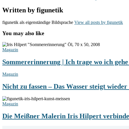
Written by
figunetik
figunetik als eigenständige Bildsprache
View all posts by figunetik
You may also like
Sommererinnerung
|
Magazin
Ich
trage
Sommererinnerung | Ich trage wo ich gehe
wo
ich
Nicht
Magazin
gehe
zu
stets
fassen
Nicht zu fassen – Das Wasser steigt wieder
eine
–
Uhr
Das
bei
Die
Wasser
mir…
Meißner
Magazin
steigt
Malerin
wieder
Iris
Die Meißner Malerin Iris Hilpert verbin
!
Hilpert
–
verbindet
Hochwasser