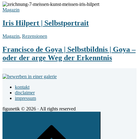
Iris
Hilpert
Magazin
|
Selbstportrait
Iris Hilpert | Selbstportrait
Francisco
Magazin
,
Rezensionen
de
Goya
Francisco de Goya | Selbstbildnis | Goya –
|
oder der arge Weg der Erkenntnis
Selbstbildnis
|
Goya
Footer
–
Widget
oder
der
kontakt
Area
arge
disclaimer
Weg
impressum
der
Erkenntnis
figunetik © 2026 · All rights reserved
Scroll
to
top
of
the
page