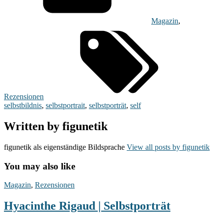
Magazin
,
Rezensionen
selbstbildnis
,
selbstportrait
,
selbstporträt
,
self
Written by
figunetik
figunetik als eigenständige Bildsprache
View all posts by figunetik
You may also like
Hyacinthe
Magazin
,
Rezensionen
Rigaud
|
Hyacinthe Rigaud | Selbstporträt
Selbstporträt