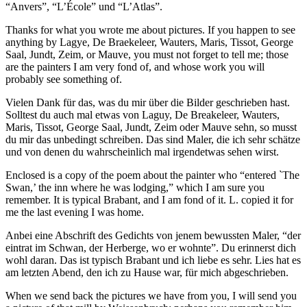
“Anvers”, “L’École” und “L’Atlas”.
Thanks for what you wrote me about pictures. If you happen to see
anything by Lagye, De Braekeleer, Wauters, Maris, Tissot, George
Saal, Jundt, Zeim, or Mauve, you must not forget to tell me; those
are the painters I am very fond of, and whose work you will
probably see something of.
Vielen Dank für das, was du mir über die Bilder geschrieben hast.
Solltest du auch mal etwas von Laguy, De Breakeleer, Wauters,
Maris, Tissot, George Saal, Jundt, Zeim oder Mauve sehn, so musst
du mir das unbedingt schreiben. Das sind Maler, die ich sehr schätze
und von denen du wahrscheinlich mal irgendetwas sehen wirst.
Enclosed is a copy of the poem about the painter who “entered `The
Swan,’ the inn where he was lodging,” which I am sure you
remember. It is typical Brabant, and I am fond of it. L. copied it for
me the last evening I was home.
Anbei eine Abschrift des Gedichts von jenem bewussten Maler, “der
eintrat im Schwan, der Herberge, wo er wohnte”. Du erinnerst dich
wohl daran. Das ist typisch Brabant und ich liebe es sehr. Lies hat es
am letzten Abend, den ich zu Hause war, für mich abgeschrieben.
When we send back the pictures we have from you, I will send you