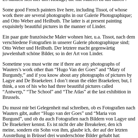
Some good French painters live here, including Tissot, of whose
work there are several photographs in our Galerie Photographique;
and Otto Weber and Heilbuth. The latter is at present painting
exquisitely beautiful pictures in the manner of Linder.
Ein paar gute französische Maler wohnen hier, u.a. Tissot, nach dem
verschiedene Fotografien in unserer Galerie photographique sind;
Otto Weber und Heilbuth. Der letztere macht gegenwärtig
juwelenhaft schöne Bilder, so in der Art von Linder.
Sometime you must write me if there are any photographs of
Wauters’s work other than “Hugo Van der Goes” and “Mary of
Burgundy,” and if you know about any photographs of pictures by
Lagye and De Braekeleer. I don’t mean the elder Braekeleer, but, I
think, a son of his who had three beautiful pictures called
“Antwerp,” “The School” and “The Atlas” at the last exhibition in
Brussels.
Du musst mir bei Gelegenheit mal schreiben, ob es Fotografien nach
Wauters gibt, außer “Hugo van der Goes” und “Maria von
Burgund”, und ob du auch Fotografien nach Bildern von Lagye und
De Braekeleer kennst. Es ist nicht der alte Breakeleer, den ich
meine, sondern ein Sohn von ihm, glaube ich, der auf der letzten
Ausstellung in Brüssel drei wunderschöne Bilder gehabt hat: