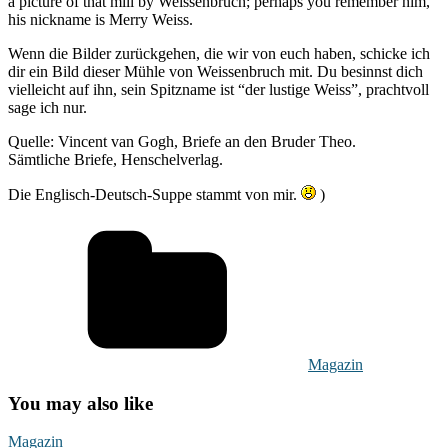
a picture of that mill by Weissenbruch; perhaps you remember him,
his nickname is Merry Weiss.
Wenn die Bilder zurückgehen, die wir von euch haben, schicke ich
dir ein Bild dieser Mühle von Weissenbruch mit. Du besinnst dich
vielleicht auf ihn, sein Spitzname ist “der lustige Weiss”, prachtvoll
sage ich nur.
Quelle: Vincent van Gogh, Briefe an den Bruder Theo.
Sämtliche Briefe, Henschelverlag.
Die Englisch-Deutsch-Suppe stammt von mir.
)
Magazin
You may also like
Vernissage:
Magazin