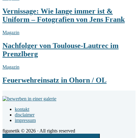
Wie
lange
Vernissage: Wie lange immer ist &
immer
Uniform – Fotografien von Jens Frank
ist
&
Uniform
Nachfolger
Magazin
–
von
Fotografien
Toulouse-
Nachfolger von Toulouse-Lautrec im
von
Lautrec
Prenzlberg
Jens
im
Frank
Prenzlberg
Feuerwehreinsatz
Magazin
in
Ohorn
Feuerwehreinsatz in Ohorn / OL
/
OL
Footer
Widget
kontakt
Area
disclaimer
impressum
figunetik © 2026 · All rights reserved
Scroll