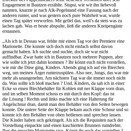
Engagement in Bautzen erzählte. Stupsi, wie wir ihn liebevoll
nannten, knarzte je nach Alk-Pegelstand eine Fassung nach der
anderen runter, und was gestern noch pure Wahrheit war, wurde
einen Tag später verworfen. Mir gefiel das, weil’s da stets was zu
lachen gab. Was er heute abspulte, ließ die anderen Kneipengäste
erstaunen.
„Als ich in Dessau war, fehlte mir einen Tag vor der Premiere eine
Marionette. Die konnte sich doch nicht einfach selbst davon
gemacht haben. Ich suchte und suchte, doch sie war nicht
auffindbar. Zwar hatte ich in Bautzen noch mehrere Puppen, aber
wie sollte ich jetzt dahin kommen ? Ihr könnt euch nicht vorstellen,
wie mir die Düse ging, Kinders. Abends ging ich auf ein Bierchen
weg, um meinen Ärger runterzuspülen. Also nee, Jungs, das war mir
mehr als unangenehm. Am nächsten Tag war die immer noch nicht
da. Was sollte ich bloß machen ? Und, Kinders, da sah ich in einer
Ecke so einen Blechbehälter für Kohlen mit ner Klappe vorn dran,
und im selben Moment schoss es mir durch den Kopf: das ist
die Lösung ! Rechts und links machte ich eine Halterung für
Angelschnur dran, damit man den Behälter von den Seiten bewegen
konnte. Die untere Seite der Klappe bekam auch eine Schnur und so
konnte ich den Behälter von oben bedienen und sprechen lassen.
Die Kinder haben sich gekringelt. Als ich die Requisiten nach der
Vorstellung einpackte und einen kaschierten Brunnen rumdrehte,
flog die gesuchte Marionette raus. Könnt ihr euch das vorstellen ?