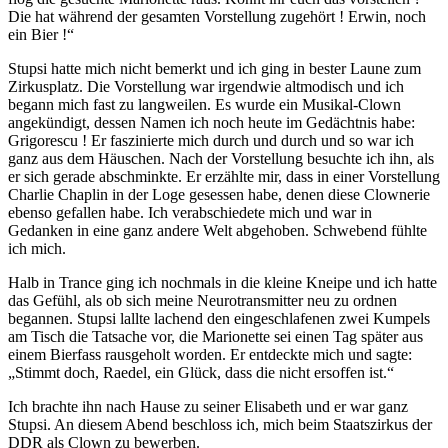
Die hat während der gesamten Vorstellung zugehört ! Erwin, noch
ein Bier !“
Stupsi hatte mich nicht bemerkt und ich ging in bester Laune zum
Zirkusplatz. Die Vorstellung war irgendwie altmodisch und ich
begann mich fast zu langweilen. Es wurde ein Musikal-Clown
angekündigt, dessen Namen ich noch heute im Gedächtnis habe:
Grigorescu ! Er faszinierte mich durch und durch und so war ich
ganz aus dem Häuschen. Nach der Vorstellung besuchte ich ihn, als
er sich gerade abschminkte. Er erzählte mir, dass in einer Vorstellung
Charlie Chaplin in der Loge gesessen habe, denen diese Clownerie
ebenso gefallen habe. Ich verabschiedete mich und war in
Gedanken in eine ganz andere Welt abgehoben. Schwebend fühlte
ich mich.
Halb in Trance ging ich nochmals in die kleine Kneipe und ich hatte
das Gefühl, als ob sich meine Neurotransmitter neu zu ordnen
begannen. Stupsi lallte lachend den eingeschlafenen zwei Kumpels
am Tisch die Tatsache vor, die Marionette sei einen Tag später aus
einem Bierfass rausgeholt worden. Er entdeckte mich und sagte:
„Stimmt doch, Raedel, ein Glück, dass die nicht ersoffen ist.“
Ich brachte ihn nach Hause zu seiner Elisabeth und er war ganz
Stupsi. An diesem Abend beschloss ich, mich beim Staatszirkus der
DDR als Clown zu bewerben.