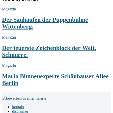
Der
Magazin
Sauhaufen
der
Der Sauhaufen der Puppenbühne
Puppenbühne
Wittenberg.
Wittenberg.
Der
Magazin
teuerste
Zeichenblock
Der teuerste Zeichenblock der Welt.
der
Schnurre.
Welt.
Schnurre.
Mario
Magazin
Blumenexperte
Schönhauser
Mario Blumenexperte Schönhauser Allee
Allee
Berlin
Berlin
Footer
Widget
kontakt
Area
disclaimer