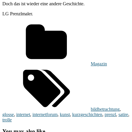
Doch das ist wieder eine andere Geschichte.
LG Prenzlmaler.
Magazin
bildbetrachtung
,
glosse
,
internet
,
internetforum
,
kunst
,
kurzgeschichten
,
prenzl
,
satire
,
trolle
You may also like