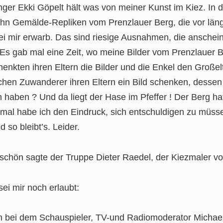
nger Ekki Göpelt hält was von meiner Kunst im Kiez. In d
hn Gemälde-Repliken vom Prenzlauer Berg, die vor läng
ei mir erwarb. Das sind riesige Ausnahmen, die anschei
 Es gab mal eine Zeit, wo meine Bilder vom Prenzlauer B
henkten ihren Eltern die Bilder und die Enkel den Großel
chen Zuwanderer ihren Eltern ein Bild schenken, dessen 
haben ? Und da liegt der Hase im Pfeffer ! Der Berg hat
al habe ich den Eindruck, sich entschuldigen zu müss
d so bleibt’s. Leider.
schön sagte der Truppe Dieter Raedel, der Kiezmaler v
sei mir noch erlaubt:
h bei dem Schauspieler, TV-und Radiomoderator Micha