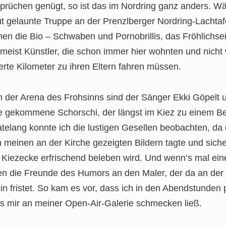
prüchen genügt, so ist das im Nordring ganz anders. 
gut gelaunte Truppe an der Prenzlberger Nordring-Lachtafe
en die Bio – Schwaben und Pornobrillis, das Fröhlichsei
umeist Künstler, die schon immer hier wohnten und nicht
rte Kilometer zu ihren Eltern fahren müssen.
 der Arena des Frohsinns sind der Sänger Ekki Göpelt 
re gekommene Schorschi, der längst im Kiez zu einem Ber
natelang konnte ich die lustigen Gesellen beobachten, 
 meinen an der Kirche gezeigten Bildern tagte und sich
iezecke erfrischend beleben wird. Und wenn’s mal eine
en die Freunde des Humors an den Maler, der da an der 
n fristet. So kam es vor, dass ich in den Abendstunden p
s mir an meiner Open-Air-Galerie schmecken ließ.