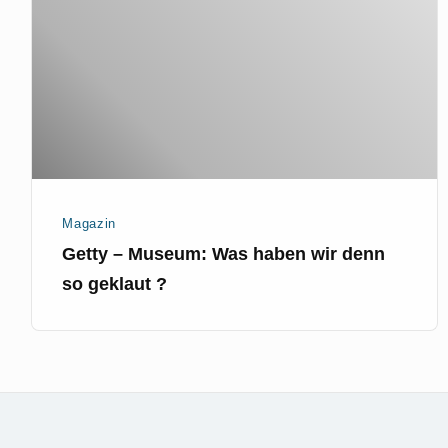
Was
haben
wir
denn
so
geklaut
?
Magazin
Getty – Museum: Was haben wir denn
so geklaut ?