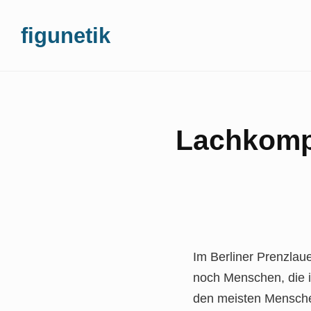
Skip
figunetik
to
content
Lachkompa
Im Berliner Prenzlau
noch Menschen, die 
den meisten Menschen