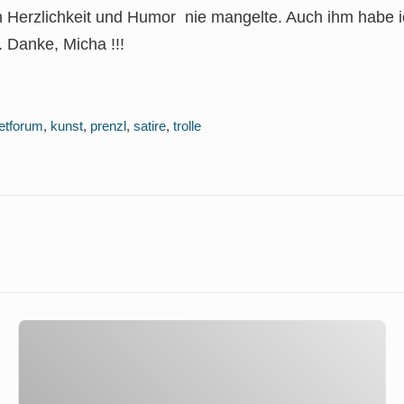
 Herzlichkeit und Humor nie mangelte. Auch ihm habe i
 Danke, Micha !!!
netforum
,
kunst
,
prenzl
,
satire
,
trolle
Prenzlauer
Berg
: