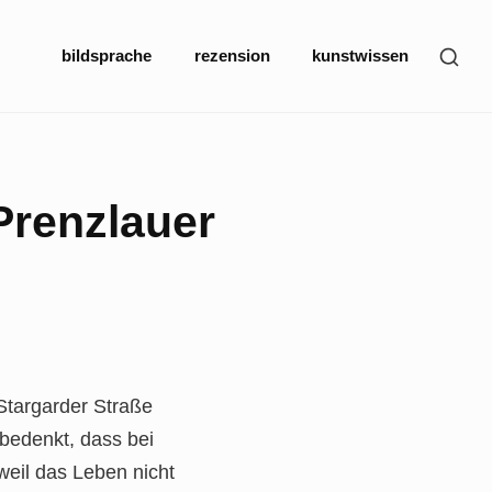
Site
SHO
bildsprache
rezension
kunstwissen
Navigation
SEC
SID
Prenzlauer
Stargarder Straße
bedenkt, dass bei
weil das Leben nicht