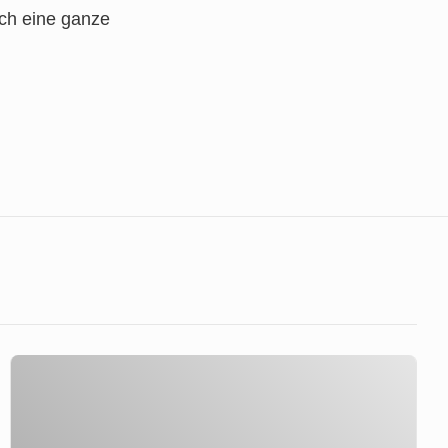
ch eine ganze
Gethsemane-
Ameisen
Gethsemanekirche