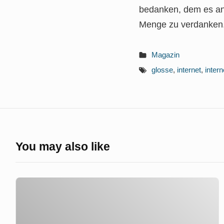
bedanken, dem es an
Menge zu verdanken.
Magazin
glosse
,
internet
,
inter
You may also like
Getty
–
Museum: