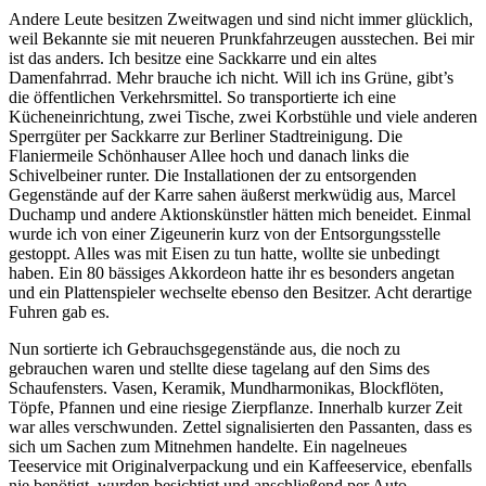
Andere Leute besitzen Zweitwagen und sind nicht immer glücklich,
weil Bekannte sie mit neueren Prunkfahrzeugen ausstechen. Bei mir
ist das anders. Ich besitze eine Sackkarre und ein altes
Damenfahrrad. Mehr brauche ich nicht. Will ich ins Grüne, gibt’s
die öffentlichen Verkehrsmittel. So transportierte ich eine
Kücheneinrichtung, zwei Tische, zwei Korbstühle und viele anderen
Sperrgüter per Sackkarre zur Berliner Stadtreinigung. Die
Flaniermeile Schönhauser Allee hoch und danach links die
Schivelbeiner runter. Die Installationen der zu entsorgenden
Gegenstände auf der Karre sahen äußerst merkwüdig aus, Marcel
Duchamp und andere Aktionskünstler hätten mich beneidet. Einmal
wurde ich von einer Zigeunerin kurz von der Entsorgungsstelle
gestoppt. Alles was mit Eisen zu tun hatte, wollte sie unbedingt
haben. Ein 80 bässiges Akkordeon hatte ihr es besonders angetan
und ein Plattenspieler wechselte ebenso den Besitzer. Acht derartige
Fuhren gab es.
Nun sortierte ich Gebrauchsgegenstände aus, die noch zu
gebrauchen waren und stellte diese tagelang auf den Sims des
Schaufensters. Vasen, Keramik, Mundharmonikas, Blockflöten,
Töpfe, Pfannen und eine riesige Zierpflanze. Innerhalb kurzer Zeit
war alles verschwunden. Zettel signalisierten den Passanten, dass es
sich um Sachen zum Mitnehmen handelte. Ein nagelneues
Teeservice mit Originalverpackung und ein Kaffeeservice, ebenfalls
nie benötigt, wurden besichtigt und anschließend per Auto