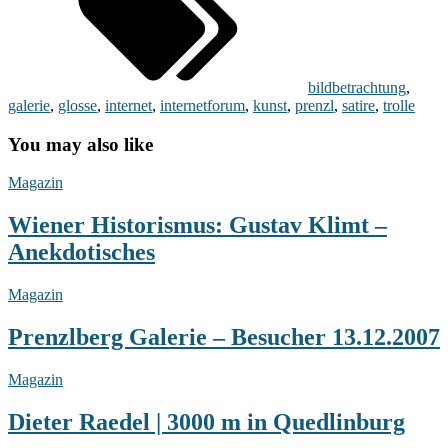
bildbetrachtung
,
galerie
,
glosse
,
internet
,
internetforum
,
kunst
,
prenzl
,
satire
,
trolle
You may also like
Wiener
Magazin
Historismus:
Gustav
Wiener Historismus: Gustav Klimt –
Klimt
Anekdotisches
–
Anekdotisches
Prenzlberg
Magazin
Galerie
–
Prenzlberg Galerie – Besucher 13.12.2007
Besucher
13.12.2007
Dieter
Magazin
Raedel
|
Dieter Raedel | 3000 m in Quedlinburg
3000