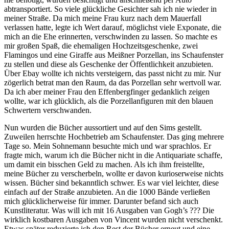
abtransportiert. So viele glückliche Gesichter sah ich nie wieder in
meiner Straße. Da mich meine Frau kurz nach dem Mauerfall
verlassen hatte, legte ich Wert darauf, möglichst viele Exponate, die
mich an die Ehe erinnerten, verschwinden zu lassen. So machte es
mir großen Spaß, die ehemaligen Hochzeitsgeschenke, zwei
Flamingos und eine Giraffe aus Meißner Porzellan, ins Schaufenster
zu stellen und diese als Geschenke der Öffentlichkeit anzubieten.
Über Ebay wollte ich nichts versteigern, das passt nicht zu mir. Nur
zögerlich betrat man den Raum, da das Porzellan sehr wertvoll war.
Da ich aber meiner Frau den Effenbergfinger gedanklich zeigen
wollte, war ich glücklich, als die Porzellanfiguren mit den blauen
Schwertern verschwanden.
Nun wurden die Bücher aussortiert und auf den Sims gestellt.
Zuweilen herrschte Hochbetrieb am Schaufenster. Das ging mehrere
Tage so. Mein Sohnemann besuchte mich und war sprachlos. Er
fragte mich, warum ich die Bücher nicht in die Antiquariate schaffe,
um damit ein bisschen Geld zu machen. Als ich ihm freistellte,
meine Bücher zu verscherbeln, wollte er davon kurioserweise nichts
wissen. Bücher sind bekanntlich schwer. Es war viel leichter, diese
einfach auf der Straße anzubieten. An die 1000 Bände verließen
mich glücklicherweise für immer. Darunter befand sich auch
Kunstliteratur. Was will ich mit 16 Ausgaben van Gogh’s ??? Die
wirklich kostbaren Ausgaben von Vincent wurden nicht verschenkt.
Etwas später reduzierte ich den Rest der Bücher erneut und eine