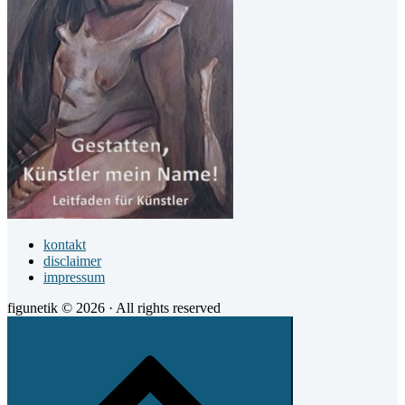
kontakt
disclaimer
impressum
figunetik © 2026 · All rights reserved
Scroll
to
top
of
the
page