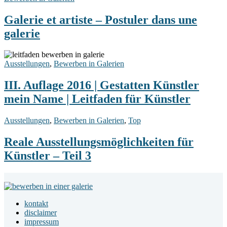
artiste
–
Galerie et artiste – Postuler dans une
Postuler
galerie
dans
une
galerie
III.
Auflage
Ausstellungen
,
Bewerben in Galerien
2016
|
III. Auflage 2016 | Gestatten Künstler
Gestatten
mein Name | Leitfaden für Künstler
Künstler
mein
Name
Reale
Ausstellungen
,
Bewerben in Galerien
,
Top
|
Ausstellungsmöglichkeiten
Leitfaden
für
Reale Ausstellungsmöglichkeiten für
für
Künstler
Künstler – Teil 3
Künstler
–
Teil
3
Footer
Widget
kontakt
Area
disclaimer
impressum