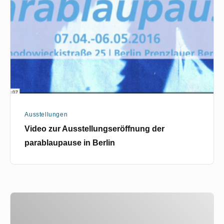
der
parablaupause
in
Berlin
Ausstellungen
Video zur Ausstellungseröffnung der
parablaupause in Berlin
H.R.
Giger