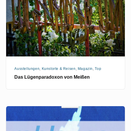
Meißen
Ausstellungen
,
Kunstorte & Reisen
,
Magazin
,
Top
Das Lügenparadoxon von Meißen
Video
zur
Ausstellungseröffnung