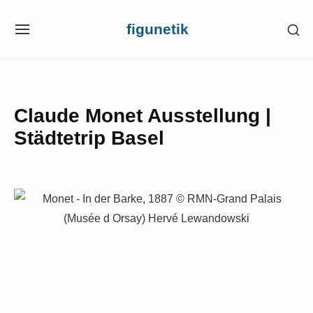
Skip
figunetik
SH
to
SITE
SE
NAVIGATION
content
SI
Site Navigation
Claude Monet Ausstellung |
Städtetrip Basel