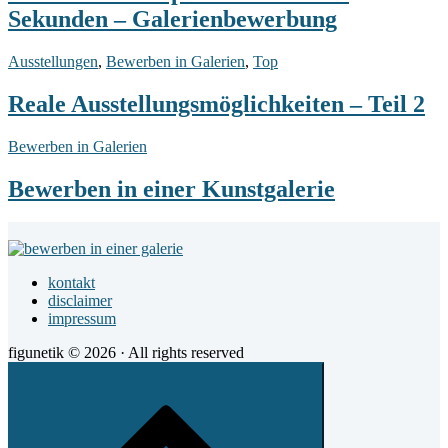
unter
Sekunden – Galerienbewerbung
38
Sekunden
–
Reale
Ausstellungen
,
Bewerben in Galerien
,
Top
Galerienbewerbung
Ausstellungsmöglichkeiten
–
Reale Ausstellungsmöglichkeiten – Teil 2
Teil
2
Bewerben
Bewerben in Galerien
in
einer
Bewerben in einer Kunstgalerie
Kunstgalerie
Footer
Widget
kontakt
Area
disclaimer
impressum
figunetik © 2026 · All rights reserved
Scroll
to
top
of
the
page