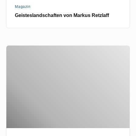
Magazin
Geisteslandschaften von Markus Retzlaff
Ohorn
:
Der
Apfel
gegenüber
der
Silberweide