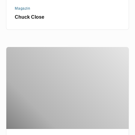
Magazin
Chuck Close
Geisteslandschaften
von
Markus
Retzlaff