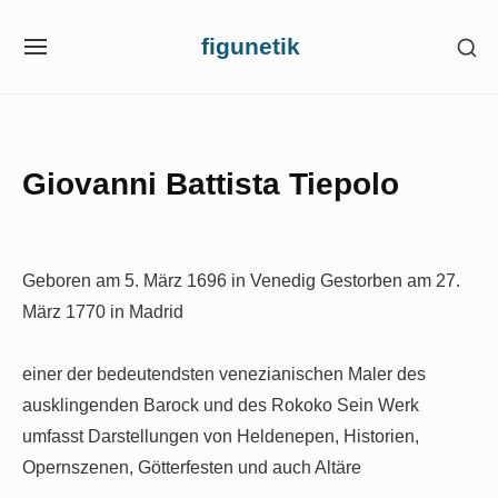
Skip
figunetik
SH
to
SITE
SE
NAVIGATION
content
SI
Site Navigation
Giovanni Battista Tiepolo
Geboren am 5. März 1696 in Venedig
Gestorben am 27.
März 1770 in Madrid
einer der bedeutendsten venezianischen Maler des
ausklingenden Barock und des Rokoko
Sein Werk
umfasst Darstellungen von Heldenepen, Historien,
Opernszenen, Götterfesten und auch Altäre