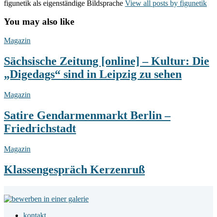
figunetik als eigenständige Bildsprache
View all posts by figunetik
You may also like
Sächsische
Magazin
Zeitung
[online]
Sächsische Zeitung [online] – Kultur: Die
–
„Digedags“ sind in Leipzig zu sehen
Kultur:
Die
„Digedags“
Satire
Magazin
sind
Gendarmenmarkt
in
Berlin
Satire Gendarmenmarkt Berlin –
Leipzig
–
Friedrichstadt
zu
Friedrichstadt
sehen
Klassengespräch
Magazin
Kerzenruß
Klassengespräch Kerzenruß
Footer
Widget
kontakt