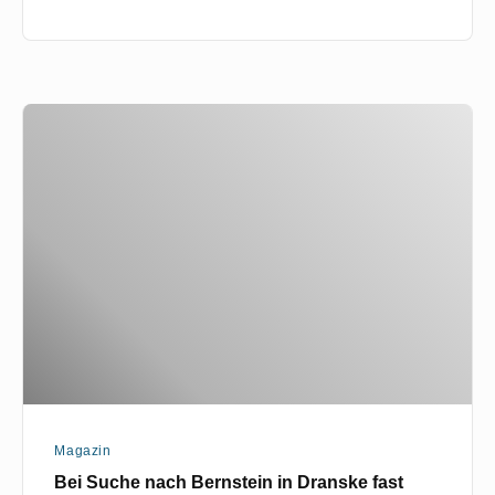
Bei
Suche
nach
Bernstein
in
Dranske
fast
erfroren
Magazin
Bei Suche nach Bernstein in Dranske fast