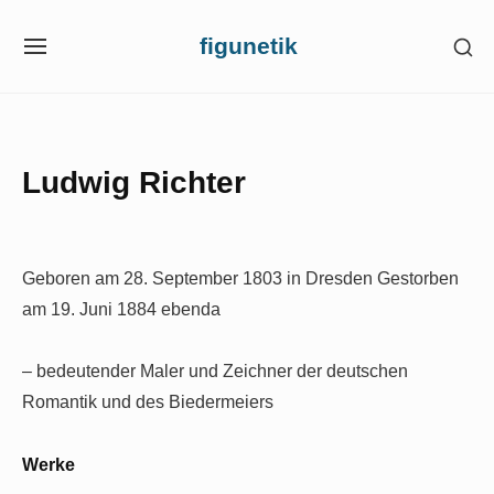
Skip
figunetik
SH
to
SITE
SE
NAVIGATION
content
SI
Site Navigation
Ludwig Richter
Geboren am 28. September 1803 in Dresden
Gestorben
am 19. Juni 1884 ebenda
– bedeutender Maler und Zeichner der deutschen
Romantik und des Biedermeiers
Werke