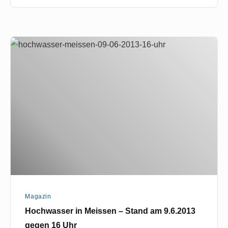
Hochwasser
in
Meissen
–
Stand
am
9.6.2013
gegen
16
Uhr
Magazin
Hochwasser in Meissen – Stand am 9.6.2013
gegen 16 Uhr