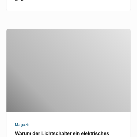
Warum
der
Lichtschalter
ein
elektrisches
Pferd
ist
Magazin
Warum der Lichtschalter ein elektrisches