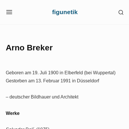
Skip
figunetik
SH
to
SITE
SE
NAVIGATION
content
SI
Site Navigation
Arno Breker
Geboren am 19. Juli 1900 in Elberfeld (bei Wuppertal)
Gestorben am 13. Februar 1991 in Düsseldorf
– deutscher Bildhauer und Architekt
Werke