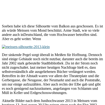
Soeben habe ich diese Silhouette vom Balkon aus geschossen. Es ist
als würde Meissen vom Mond beschützt. Arme Stadt, wie so viele
andere auch inDeutschland, die vom Hochwasser betroffen sind.
Aber es geht weiter. Wenn
Der sinkende Pegel sorgt überall in Meißen für Hoffnung. Dennoch
sind einige Gebäude noch nicht nutzbar, darunter auch die bereits im
Jahr 2002 stark gebeutelte Stadtbibliothek .Da ist der Strom noch
nicht zugeschaltet. laut meiner heutigen Nachfrage hieß es, dass
selbstverständlich alle ausgeliehenen Bücher verlängert werden.
Betroffen in der Altstadt waren vor allem der Theaterplatz und die
Gerbergasse, die Neugasse, der Neumarkt und auch die Poststraße,
um nur einige aufzuzählen. Aber auch rechts der Elbe gab und gibt
es noch genügend nachzuräumen, angefangen von Schlamm und
Müll in Keller und Erdgeschosswohnungen.
Aktuelle Bilder nach dem Junihochwasser 2013 in Meissen vom
heutigen 13. Juni gegen 20 Uhr zeigen einen nach der Flut 2002