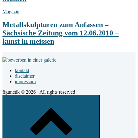
Kunst
in
Metallskulpturen
Magazin
Meißen
zum
Anfassen
Metallskulpturen zum Anfassen –
–
Sächsische Zeitung vom 12.06.2010 –
Sächsische
Zeitung
kunst in meissen
vom
12.06.2010
Footer
–
kunst
Widget
in
kontakt
Area
meissen
disclaimer
impressum
figunetik © 2026 · All rights reserved
Scroll
to
top
of
the
page