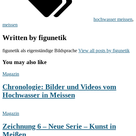
hochwasser meissen
,
meissen
Written by
figunetik
figunetik als eigenständige Bildsprache
View all posts by figunetik
You may also like
Chronologie:
Magazin
Bilder
und
Chronologie: Bilder und Videos vom
Videos
Hochwasser in Meissen
vom
Hochwasser
in
Zeichnung
Meissen
6
Magazin
–
Neue
Zeichnung 6 – Neue Serie – Kunst in
Serie
Meißen
–