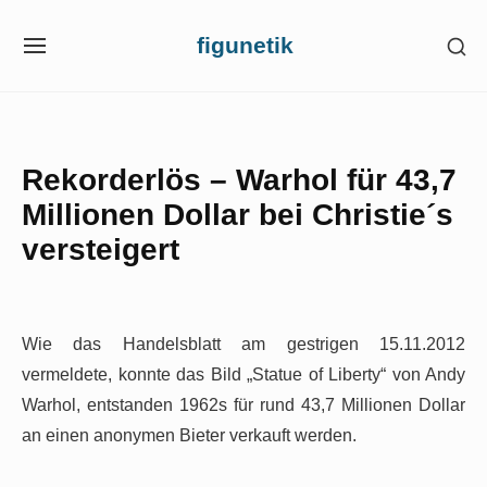
Skip
figunetik
SH
to
SITE
SE
NAVIGATION
content
SI
Site Navigation
Rekorderlös – Warhol für 43,7
Millionen Dollar bei Christie´s
versteigert
Wie das Handelsblatt am gestrigen 15.11.2012
vermeldete, konnte das Bild „Statue of Liberty“ von Andy
Warhol, entstanden 1962s für rund 43,7 Millionen Dollar
an einen anonymen Bieter verkauft werden.