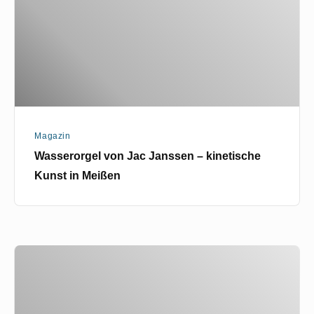
–
kinetische
Kunst
in
Meißen
Magazin
Wasserorgel von Jac Janssen – kinetische
Kunst in Meißen
Neue
Perspektiven
für
die