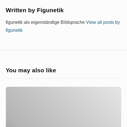
Written by
Figunetik
figunetik als eigenständige Bildsprache
View all posts by
figunetik
You may also like
Kunst
und
Künstler
in
Meißen