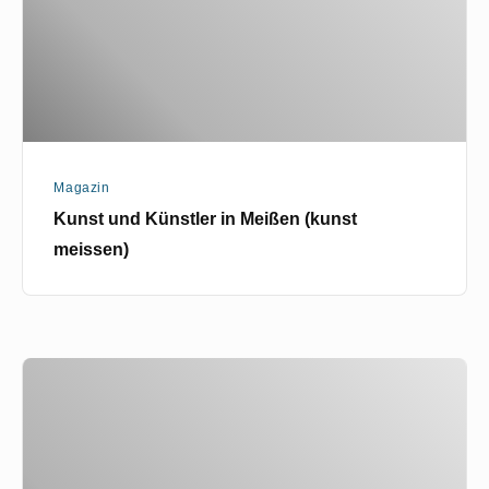
(kunst
meissen)
Magazin
Kunst und Künstler in Meißen (kunst
meissen)
Wasserorgel
von
Jac
Janssen