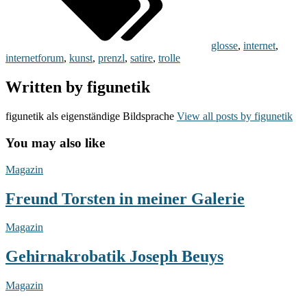
glosse
,
internet
,
internetforum
,
kunst
,
prenzl
,
satire
,
trolle
Written by
figunetik
figunetik als eigenständige Bildsprache
View all posts by figunetik
You may also like
Freund
Magazin
Torsten
in
Freund Torsten in meiner Galerie
meiner
Galerie
Gehirnakrobatik
Magazin
Joseph
Beuys
Gehirnakrobatik Joseph Beuys
Galerie
Magazin
Prenzlauer