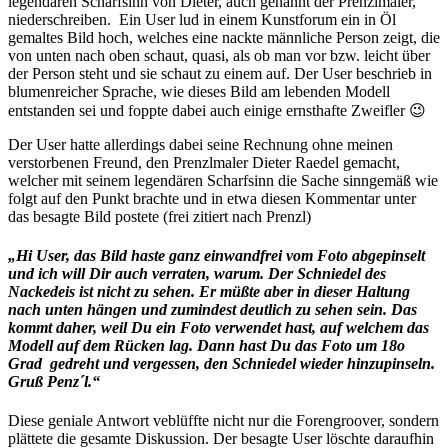
legendären Scharfsinn von Dieter, auch genannt der Prenzlmaler,
niederschreiben. Ein User lud in einem Kunstforum ein in Öl
gemaltes Bild hoch, welches eine nackte männliche Person zeigt, die
von unten nach oben schaut, quasi, als ob man vor bzw. leicht über
der Person steht und sie schaut zu einem auf. Der User beschrieb in
blumenreicher Sprache, wie dieses Bild am lebenden Modell
entstanden sei und foppte dabei auch einige ernsthafte Zweifler 😉
Der User hatte allerdings dabei seine Rechnung ohne meinen
verstorbenen Freund, den Prenzlmaler Dieter Raedel gemacht,
welcher mit seinem legendären Scharfsinn die Sache sinngemäß wie
folgt auf den Punkt brachte und in etwa diesen Kommentar unter
das besagte Bild postete (frei zitiert nach Prenzl)
„Hi User, das Bild haste ganz einwandfrei vom Foto abgepinselt
und ich will Dir auch verraten, warum. Der Schniedel des
Nackedeis ist nicht zu sehen. Er müßte aber in dieser Haltung
nach unten hängen und zumindest deutlich zu sehen sein. Das
kommt daher, weil Du ein Foto verwendet hast, auf welchem das
Modell auf dem Rücken lag. Dann hast Du das Foto um 18o
Grad gedreht und vergessen, den Schniedel wieder hinzupinseln.
Gruß Penz´l.“
Diese geniale Antwort veblüffte nicht nur die Forengroover, sondern
plättete die gesamte Diskussion. Der besagte User löschte daraufhin