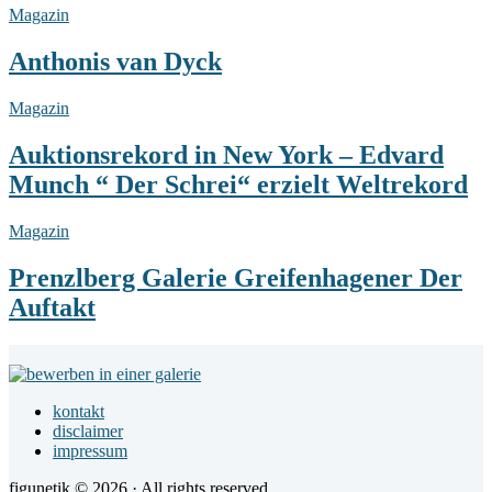
Anthonis
Magazin
van
Dyck
Anthonis van Dyck
Auktionsrekord
Magazin
in
New
Auktionsrekord in New York – Edvard
York
Munch “ Der Schrei“ erzielt Weltrekord
–
Edvard
Munch
Prenzlberg
Magazin
“
Galerie
Der
Greifenhagener
Prenzlberg Galerie Greifenhagener Der
Schrei“
Der
Auftakt
erzielt
Auftakt
Weltrekord
Footer
Widget
kontakt
Area
disclaimer
impressum
figunetik © 2026 · All rights reserved