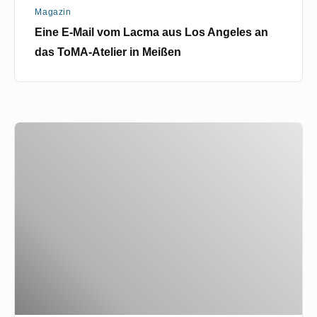
Magazin
Atelier
Eine E-Mail vom Lacma aus Los Angeles an
in
das ToMA-Atelier in Meißen
Meißen
Mihály
Munkáscy
20.2.2008