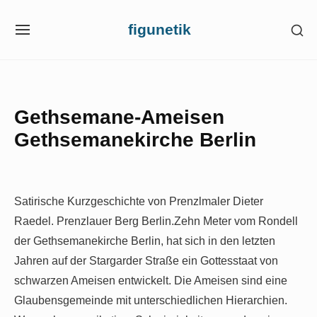
Skip
figunetik
SH
to
SITE
SE
NAVIGATION
content
SI
Site Navigation
Gethsemane-Ameisen
Gethsemanekirche Berlin
Satirische Kurzgeschichte von Prenzlmaler Dieter
Raedel. Prenzlauer Berg Berlin.Zehn Meter vom Rondell
der Gethsemanekirche Berlin, hat sich in den letzten
Jahren auf der Stargarder Straße ein Gottesstaat von
schwarzen Ameisen entwickelt. Die Ameisen sind eine
Glaubensgemeinde mit unterschiedlichen Hierarchien.