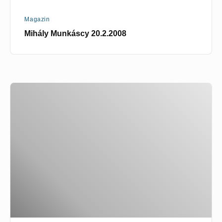
Magazin
Mihály Munkáscy 20.2.2008
Dieter
Raedel
|
15
Minuten
im
Prenzlberg